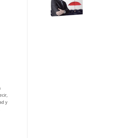
n
cir,
ad y
.